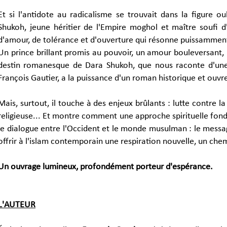
Et si l'antidote au radicalisme se trouvait dans la figure o
Shukoh, jeune héritier de l'Empire moghol et maître soufi d
d'amour, de tolérance et d'ouverture qui résonne puissamment
Un prince brillant promis au pouvoir, un amour bouleversant,
destin romanesque de Dara Shukoh, que nous raconte d'une 
François Gautier, a la puissance d'un roman historique et ouvr
Mais, surtout, il touche à des enjeux brûlants : lutte contre la
religieuse... Et montre comment une approche spirituelle fondée
le dialogue entre l'Occident et le monde musulman : le messa
offrir à l'islam contemporain une respiration nouvelle, un chem
Un ouvrage lumineux, profondément porteur d'espérance.
L'AUTEUR