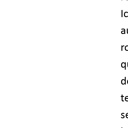
I
a
r
q
d
t
s