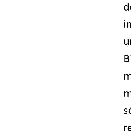
d
i
u
B
m
m
s
r