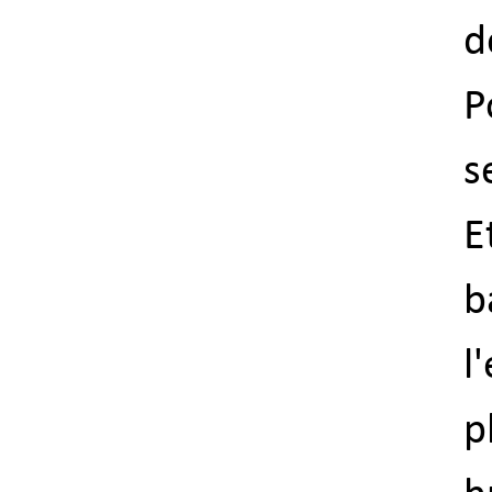
d
P
s
E
b
l
p