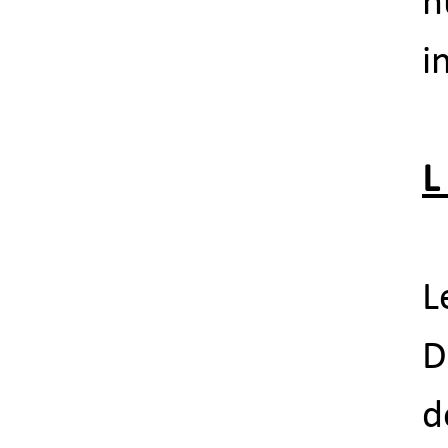
h
i
L
L
D
d