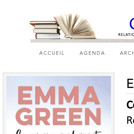
ACCUEIL
AGENDA
ARC
C
R