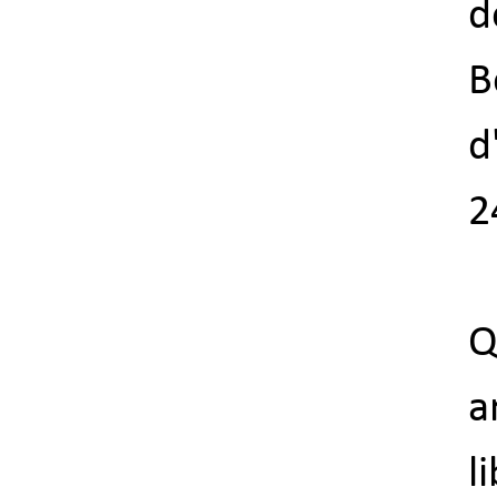
d
B
d
2
Q
a
l