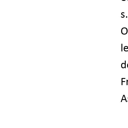
s.
O
l
d
F
A