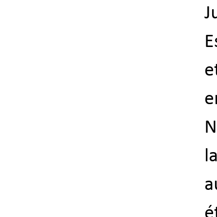
J
E
e
e
N
l
a
é