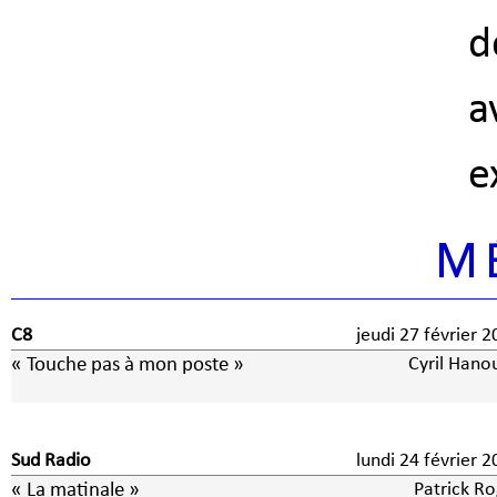
d
a
e
M
C8
jeudi 27 février 
« Touche pas à mon poste »
Cyril Hano
Sud Radio
lundi 24 février 
« La matinale »
Patrick Ro