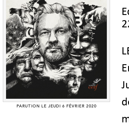
E
2
L
E
J
d
PARUTION LE JEUDI 6 FÉVRIER 2020
m